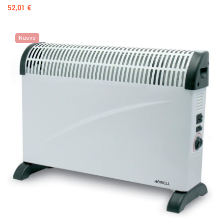
Prezzo
52,01 €
Nuovo