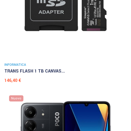
INFORMATICA
TRANS FLASH 1 TB CANVAS...
Prezzo
146,40 €
Nuovo