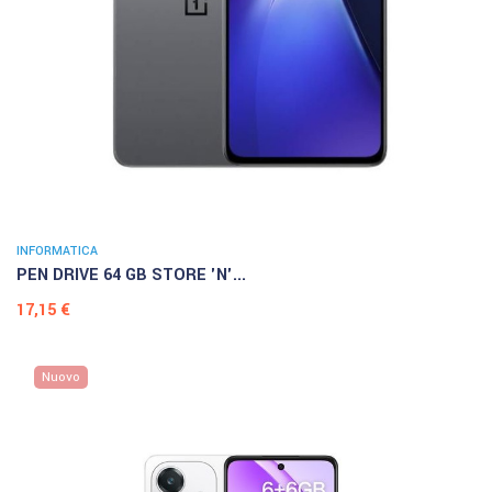
INFORMATICA
PEN DRIVE 64 GB STORE 'N'...
Prezzo
17,15 €
Nuovo