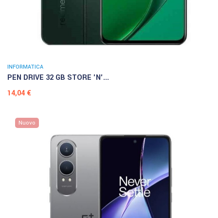
INFORMATICA
PEN DRIVE 32 GB STORE 'N'...
Prezzo
14,04 €
Nuovo