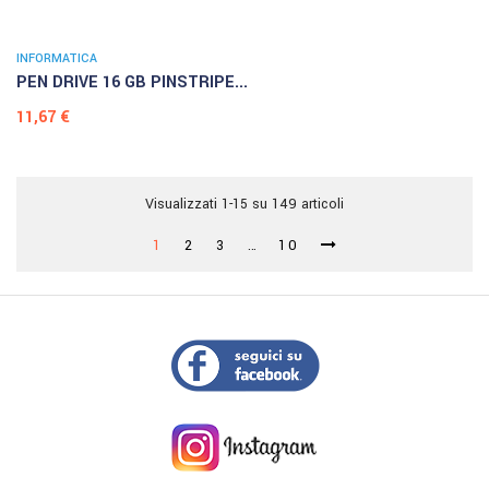
INFORMATICA
PEN DRIVE 16 GB PINSTRIPE...
Prezzo
11,67 €
Visualizzati 1-15 su 149 articoli
1
2
3
…
10