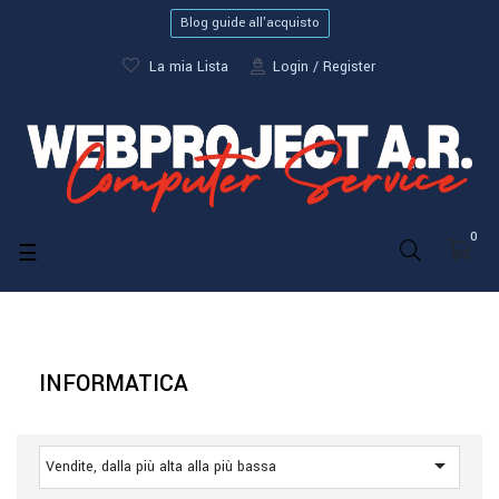
Blog guide all'acquisto
La mia Lista
Login
Register
0
navigazione
☰
Toggle
INFORMATICA

Vendite, dalla più alta alla più bassa