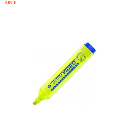
Prezzo
9,09 €