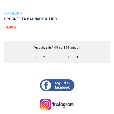
CANCELLERIA
SPUGNETTA BAGNADITA TIPO...
Prezzo
14,40 €
Visualizzati 1-15 su 154 articoli
1
2
3
…
11