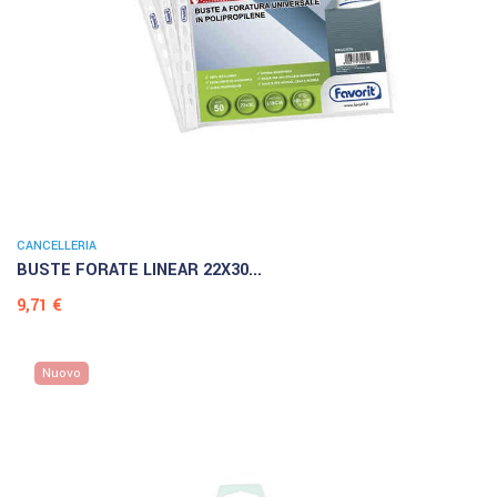
CANCELLERIA
BUSTE FORATE LINEAR 22X30...
Prezzo
9,71 €
Nuovo