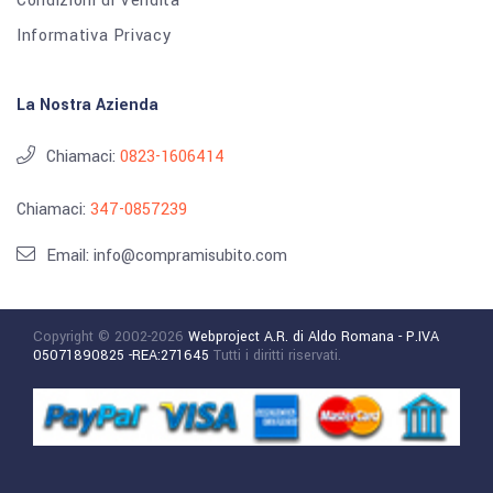
Condizioni di Vendita
Informativa Privacy
La Nostra Azienda
Chiamaci:
0823-1606414
Chiamaci:
347-0857239
Email: info@compramisubito.com
Copyright © 2002-2026
Webproject A.R. di Aldo Romana - P.IVA
05071890825 -REA:271645
Tutti i diritti riservati.