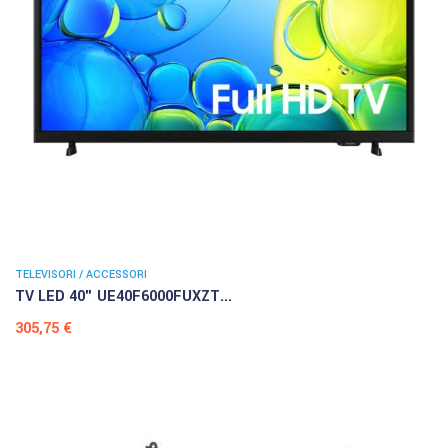
TELEVISORI / ACCESSORI
TV LED 40" UE40F6000FUXZT...
Prezzo
305,75 €