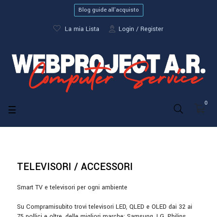
Blog guide all'acquisto
La mia Lista
Login
Register
0
navigazione
☰
Toggle
TELEVISORI / ACCESSORI
Smart TV e televisori per ogni ambiente
Su Compramisubito trovi televisori LED, QLED e OLED dai 32 ai
75 pollici e oltre, delle migliori marche: Samsung, LG, Philips,