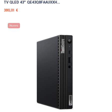
TV QLED 43" QE43Q8FAAUXXH...
Prezzo
380,01 €
Nuovo