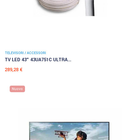
TELEVISORI / ACCESSORI
TV LED 43" 43UA751C ULTRA...
Prezzo
289,28 €
Nuovo