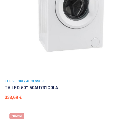
TELEVISORI / ACCESSORI
TV LED 50" 50AU731C0LA...
Prezzo
338,69 €
Nuovo