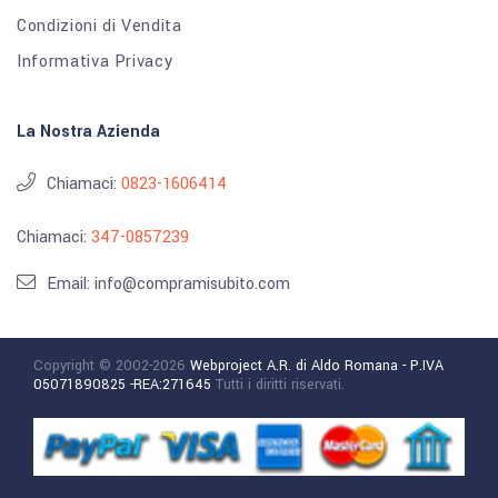
Condizioni di Vendita
Informativa Privacy
La Nostra Azienda
Chiamaci:
0823-1606414
Chiamaci:
347-0857239
Email: info@compramisubito.com
Copyright © 2002-2026
Webproject A.R. di Aldo Romana - P.IVA
05071890825 -REA:271645
Tutti i diritti riservati.