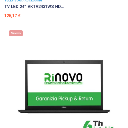
TELEVISORI / ACCESSORI
TV LED 24" AKTV2431WS HD...
Prezzo
125,17 €
Nuovo