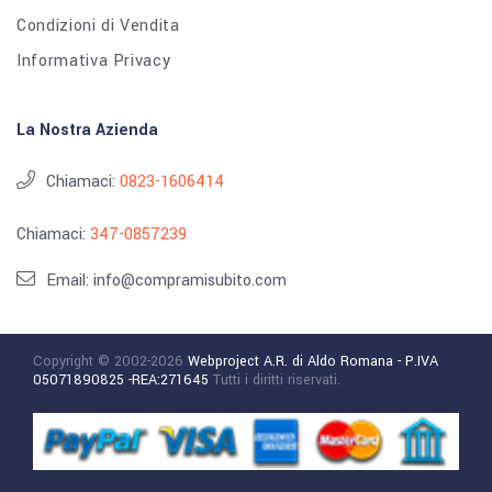
Condizioni di Vendita
Informativa Privacy
La Nostra Azienda
Chiamaci:
0823-1606414
Chiamaci:
347-0857239
Email: info@compramisubito.com
Copyright © 2002-2026
Webproject A.R. di Aldo Romana - P.IVA
05071890825 -REA:271645
Tutti i diritti riservati.