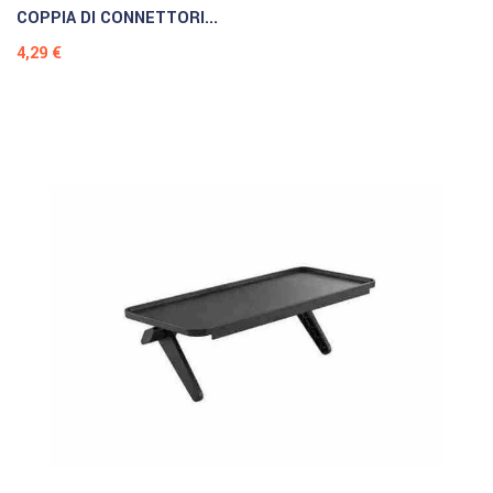
COPPIA DI CONNETTORI...
Prezzo
4,29 €