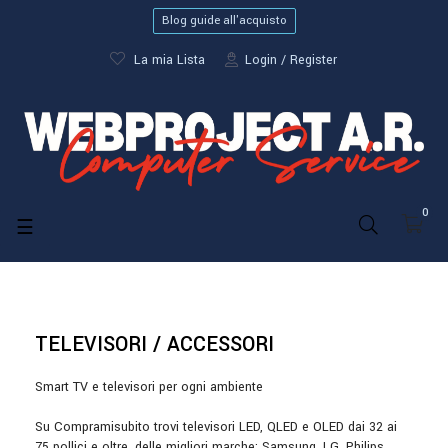
Blog guide all'acquisto
La mia Lista
Login
Register
0
navigazione
☰
Toggle
TELEVISORI / ACCESSORI
Smart TV e televisori per ogni ambiente
Su Compramisubito trovi televisori LED, QLED e OLED dai 32 ai
75 pollici e oltre, delle migliori marche: Samsung, LG, Philips,